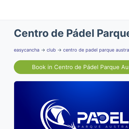
Centro de Pádel Parqu
easycancha
→
club
→
centro de padel parque austra
Book in
Centro de Pádel Parque Aus