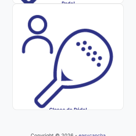
Padel
Clases de Pádel
Copyright ©
2026
-
easycancha