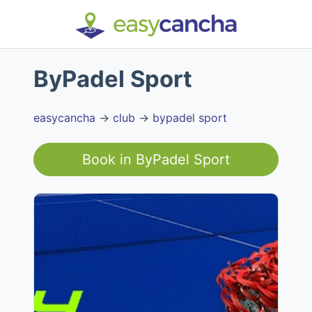
ByPadel Sport
easycancha
→
club
→
bypadel sport
Book in
ByPadel Sport