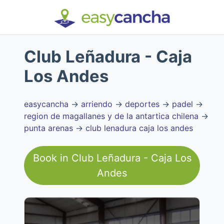
Club Leñadura - Caja
Los Andes
easycancha
→
arriendo
→
deportes
→
padel
→
region de magallanes y de la antartica chilena
→
punta arenas
→
club lenadura caja los andes
Book in
Club Leñadura - Caja Los
Andes