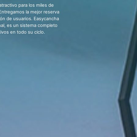
tractivo para los miles de
 Entregamos la mejor reserva
tión de usuarios. Easycancha
nal, es un sistema completo
vos en todo su ciclo.