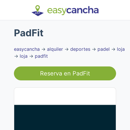
PadFit
easycancha
→
alquiler
→
deportes
→
padel
→
loja
→
loja
→
padfit
Reserva en
PadFit