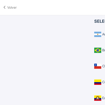
Volver
SELE
Ar
Br
Ch
C
E