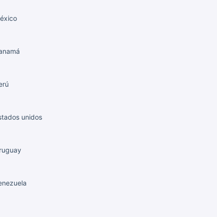
éxico
anamá
erú
tados unidos
ruguay
nezuela