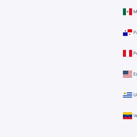
M
P
P
Es
U
Ve