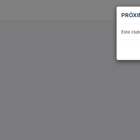
PRÓX
Este clu