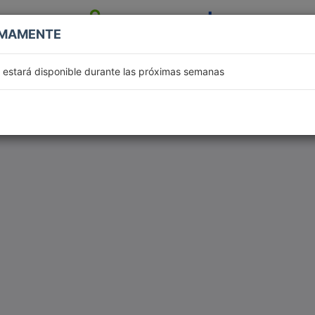
IMAMENTE
Cultiva Turismo Club de Campo
b estará disponible durante las próximas semanas