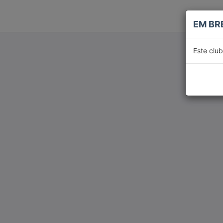
EM BR
Este clu